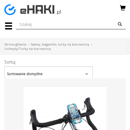
Menu
HAKI
HOLOWNICZE
Strona główna
Sakwy, bagażniki, torby na kierownicę
WIĄZKI
Uchwyty/Torby na kierownicę
ELEKTRYCZNE
Sortuj
BAGAŻNIKI
ROWEROWE
BOXY
DACHOWE
Bagażniki