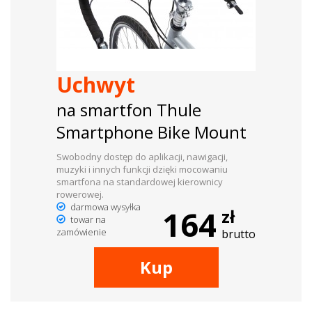
dachowe
AKCESORIA
Uchwyt
SPORTOWE
na smartfon Thule
Turystyka
Smartphone Bike Mount
Przyczepy
Swobodny dostęp do aplikacji, nawigacji,
samochodowe
muzyki i innych funkcji dzięki mocowaniu
smartfona na standardowej kierownicy
Kontakt
rowerowej.
darmowa wysyłka
164
zł
towar na
zamówienie
brutto
Kup