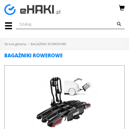
Menu
HAKI
HOLOWNICZE
Strona główna
BAGAŻNIKI ROWEROWE
WIĄZKI
BAGAŻNIKI ROWEROWE
ELEKTRYCZNE
BAGAŻNIKI
ROWEROWE
BOXY
DACHOWE
Bagażniki