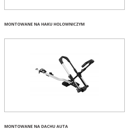
dachowe
AKCESORIA
MONTOWANE NA HAKU HOLOWNICZYM
SPORTOWE
Turystyka
Przyczepy
samochodowe
Kontakt
MONTOWANE NA DACHU AUTA