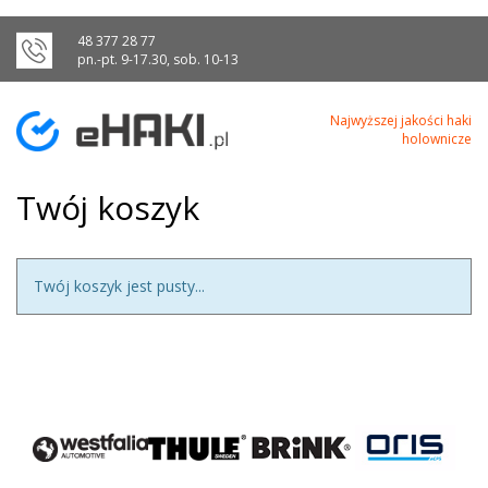
48 377 28 77
pn.-pt. 9-17.30, sob. 10-13
Najwyższej jakości haki
holownicze
Twój koszyk
Twój koszyk jest pusty...