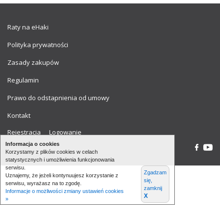
Raty na eHaki
Polityka prywatności
Zasady zakupów
Regulamin
Prawo do odstapnienia od umowy
Kontakt
Rejestracja
Logowanie
Informacja o cookies
Korzystamy z plików cookies w celach
statystycznych i umożliwienia funkcjonowania
serwisu.
Zgadzam
Uznajemy, że jeżeli kontynuujesz korzystanie z
się,
serwisu, wyrażasz na to zgodę.
zamknij
Informacje o możliwości zmiany ustawień cookies
X
»