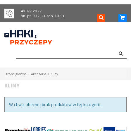
Menu
48 377 28 77
pn.-pt. 9-17.30, sob. 10-13
HAKI
HOLOWNICZE
WIĄZKI
ELEKTRYCZNE
BAGAŻNIKI
Strona główna
Akcesoria
Kliny
ROWEROWE
KLINY
BOXY
W chwili obecnej brak produktów w tej kategorii...
DACHOWE
Bagażniki