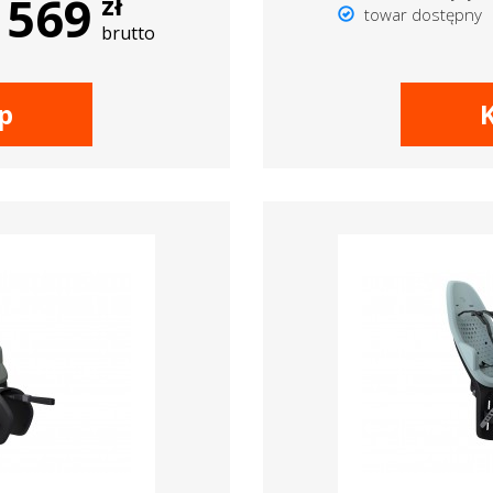
569
zł
towar dostępny
brutto
p