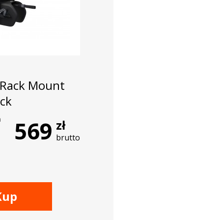
 Rack Mount
ack
a
569
zł
brutto
Kup