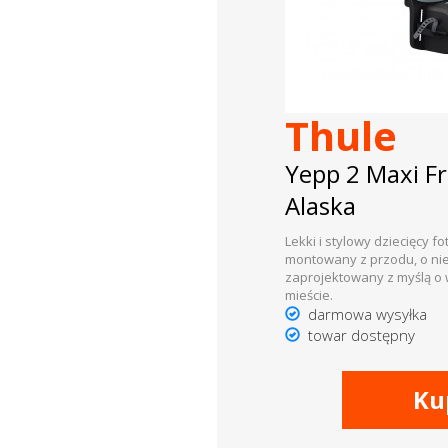
Thule
Yepp 2 Maxi 
Alaska
Lekki i stylowy dziecięcy f
montowany z przodu, o ni
zaprojektowany z myślą o
mieście.
darmowa wysyłka
towar dostępny
Ku