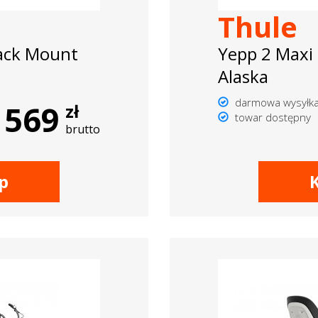
Thule
ack Mount
Yepp 2 Maxi
Alaska
darmowa wysyłk
569
zł
towar dostępny
brutto
p