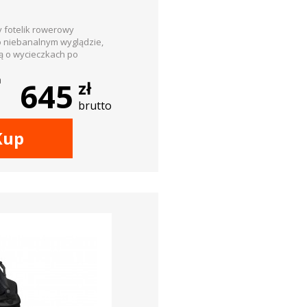
cy fotelik rowerowy
 niebanalnym wyglądzie,
ą o wycieczkach po
a
645
zł
brutto
Kup