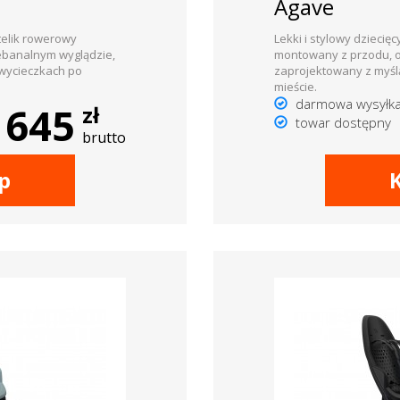
Agave
otelik rowerowy
Lekki i stylowy dziecię
ebanalnym wyglądzie,
montowany z przodu, o
 wycieczkach po
zaprojektowany z myśl
mieście.
darmowa wysyłk
645
zł
towar dostępny
brutto
p