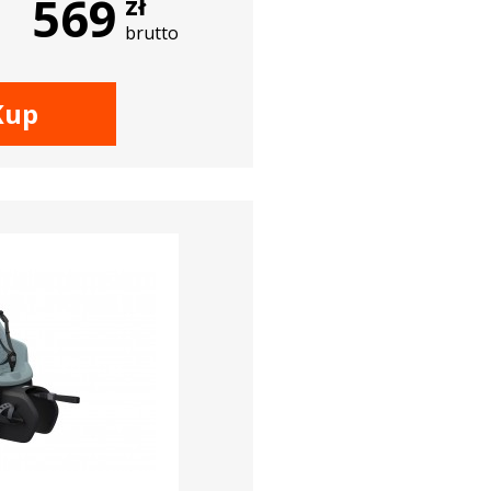
569
zł
brutto
Kup