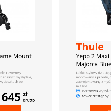
Thule
Frame Mount
Yepp 2 Maxi
k
Majorca Blu
otelik rowerowy
Lekki i stylowy dziecię
ebanalnym wyglądzie,
montowany z przodu, o
 wycieczkach po
zaprojektowany z myśl
mieście.
darmowa wysyłk
645
zł
towar dostępny
brutto