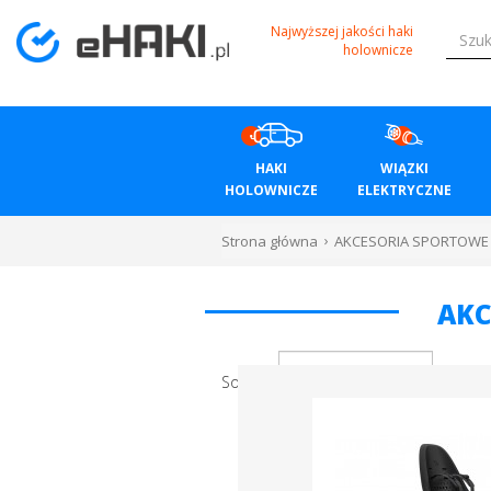
Menu
Najwyższej jakości haki
holownicze
HAKI
HOLOWNICZE
HAKI
WIĄZKI
WIĄZKI
HOLOWNICZE
ELEKTRYCZNE
ELEKTRYCZNE
Strona główna
AKCESORIA SPORTOWE
BAGAŻNIKI
AKC
ROWEROWE
BOXY
Sortuj
DACHOWE
Bagażniki