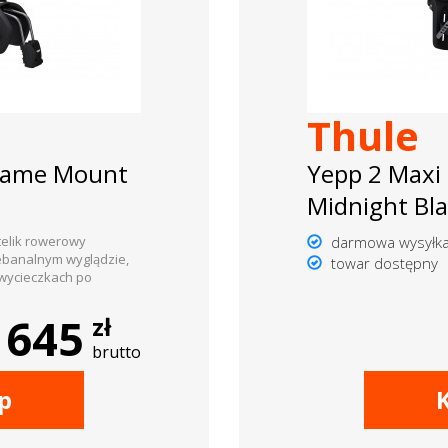
Thule
Frame Mount
Yepp 2 Maxi
Midnight Bl
otelik rowerowy
darmowa wysyłk
ebanalnym wyglądzie,
towar dostępny
 wycieczkach po
645
zł
brutto
p