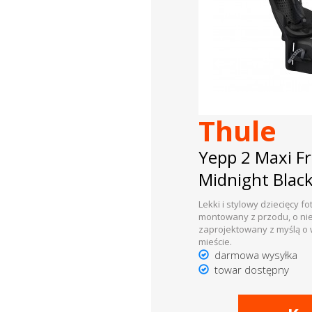
dachowe
AKCESORIA
SPORTOWE
Turystyka
Thule
Przyczepy
Yepp 2 Maxi 
samochodowe
Midnight Blac
Kontakt
Lekki i stylowy dziecięcy f
montowany z przodu, o ni
zaprojektowany z myślą o
mieście.
darmowa wysyłka
towar dostępny