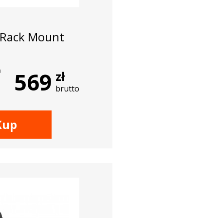
 Rack Mount
a
569
zł
brutto
Kup