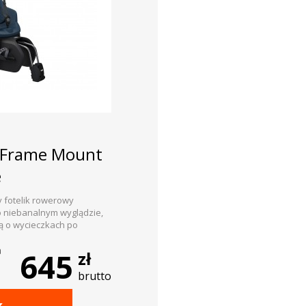
 Frame Mount
e
cy fotelik rowerowy
 niebanalnym wyglądzie,
ą o wycieczkach po
a
645
zł
brutto