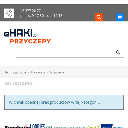
Menu
48 377 28 77
pn.-pt. 9-17.30, sob. 10-13
HAKI
HOLOWNICZE
WIĄZKI
ELEKTRYCZNE
BAGAŻNIKI
Strona główna
Akcesoria
Wciągarki
ROWEROWE
WCIĄGARKI
BOXY
W chwili obecnej brak produktów w tej kategorii...
DACHOWE
Bagażniki