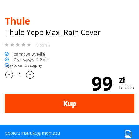
dachowe
Thule
AKCESORIA
Thule Yepp Maxi Rain Cover
SPORTOWE
(0 opinii)
Turystyka
darmowa wysyłka
Czas wysyłki 1-2 dni
Przyczepy
towar dostępny
ilość
samochodowe
99
zł
Kontakt
brutto
Kup
pobierz instrukcję montażu