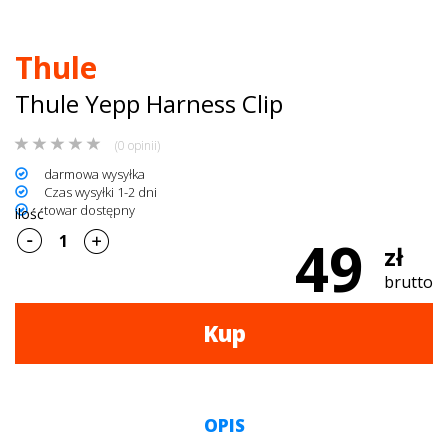
dachowe
Thule
AKCESORIA
Thule Yepp Harness Clip
SPORTOWE
(0 opinii)
Turystyka
darmowa wysyłka
Czas wysyłki 1-2 dni
Przyczepy
towar dostępny
ilość
samochodowe
49
zł
Kontakt
brutto
Kup
OPIS