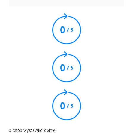
0
/ 5
0
/ 5
0
/ 5
0 osób wystawiło opinię