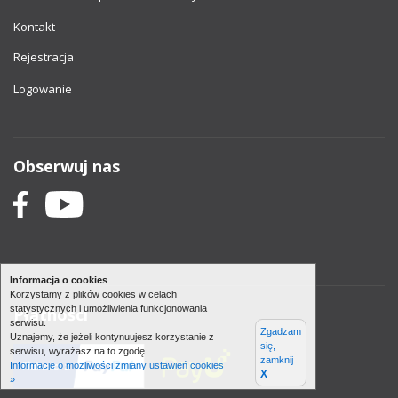
Kontakt
Rejestracja
Logowanie
Obserwuj nas
Informacja o cookies
Korzystamy z plików cookies w celach
statystycznych i umożliwienia funkcjonowania
Płatności
serwisu.
Zgadzam
Uznajemy, że jeżeli kontynuujesz korzystanie z
się,
serwisu, wyrażasz na to zgodę.
zamknij
Informacje o możliwości zmiany ustawień cookies
X
»