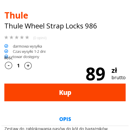
dachowe
Thule
AKCESORIA
Thule Wheel Strap Locks 986
SPORTOWE
(0 opinii)
Turystyka
darmowa wysyłka
Czas wysyłki 1-2 dni
towar dostępny
Przyczepy
ilość
89
zł
samochodowe
brutto
Kontakt
Kup
OPIS
Zestaw do zablokowania pasów do kół do bagażników