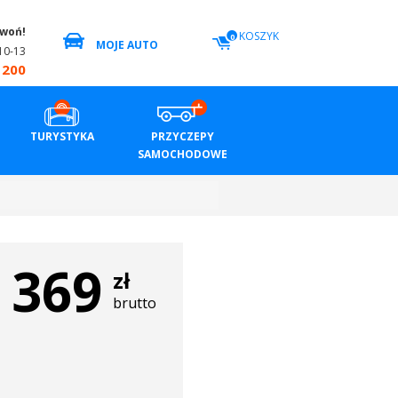
zwoń!
KOSZYK
0
MOJE AUTO
10-13
 200
TURYSTYKA
PRZYCZEPY
SAMOCHODOWE
369
zł
brutto