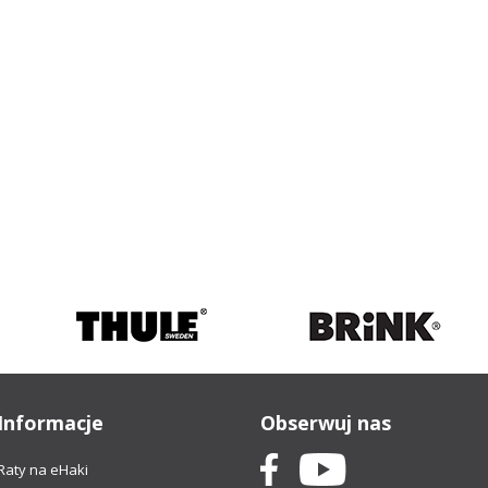
Informacje
Obserwuj nas
Raty na eHaki