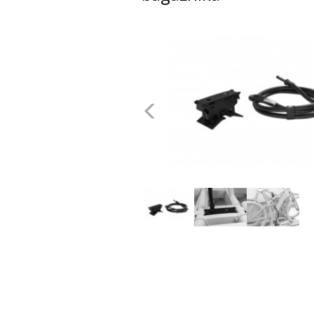
dachowe
AKCESORIA
SPORTOWE
Poprzednie
Turystyka
Przyczepy
samochodowe
Kontakt