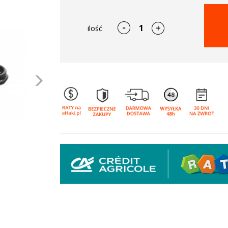
ilość
Następne