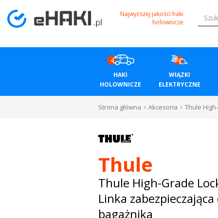
Menu
Najwyższej jakości haki
holownicze
HAKI
HOLOWNICZE
HAKI
WIĄZKI
WIĄZKI
HOLOWNICZE
ELEKTRYCZNE
ELEKTRYCZNE
Strona główna
Akcesoria
Thule High
BAGAŻNIKI
ROWEROWE
Thule
BOXY
Thule High-Grade Loc
Linka zabezpieczająca
DACHOWE
bagażnika
Bagażniki