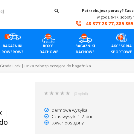
Potrzebujesz porady? Zad
w godz. 9-17, soboty 
48 377 28 77, 885 855
BAGAŻNIKI
BOXY
BAGAŻNIKI
AKCESORIA
ROWEROWE
DACHOWE
DACHOWE
SPORTOWE
-Grade Lock | Linka zabezpieczająca do bagażnika
(0 opinii)
darmowa wysyłka
k |
Czas wysyłki 1-2 dni
 do
towar dostępny