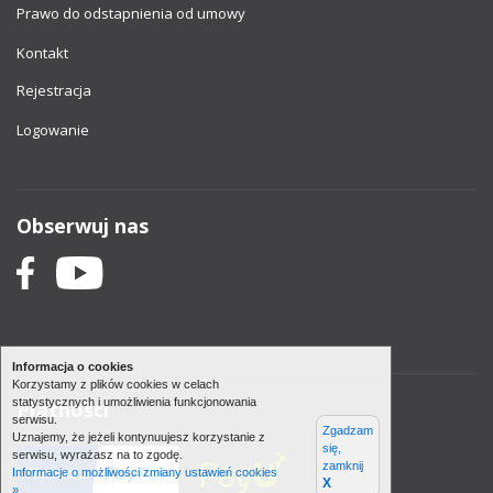
Prawo do odstapnienia od umowy
Kontakt
Rejestracja
Logowanie
Obserwuj nas
Informacja o cookies
Korzystamy z plików cookies w celach
statystycznych i umożliwienia funkcjonowania
Płatności
serwisu.
Zgadzam
Uznajemy, że jeżeli kontynuujesz korzystanie z
się,
serwisu, wyrażasz na to zgodę.
zamknij
Informacje o możliwości zmiany ustawień cookies
X
»