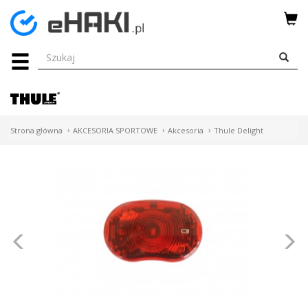
Menu
HAKI
HOLOWNICZE
WIĄZKI
Strona główna
AKCESORIA SPORTOWE
Akcesoria
Thule Delight
ELEKTRYCZNE
BAGAŻNIKI
ROWEROWE
BOXY
Poprzednie
N
DACHOWE
Bagażniki